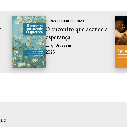
OBRAS DE LUIGI GIUSSANI
o
O encontro que acende a
esperança
Luigi Giussani
2025
ida