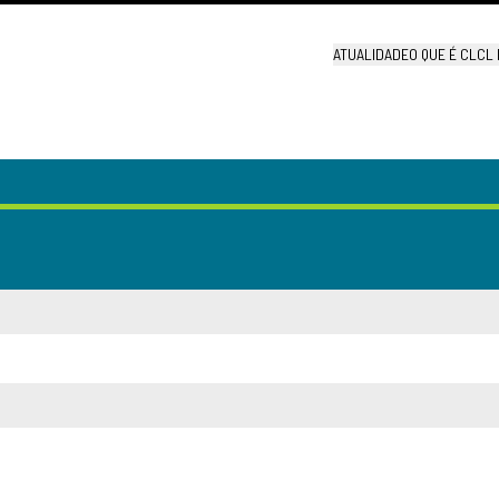
ATUALIDADE
O QUE É CL
CL 